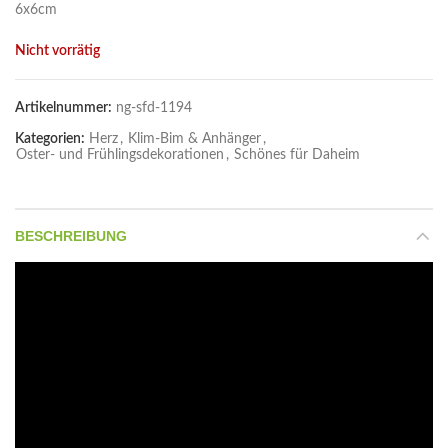
6x6cm
Nicht vorrätig
Artikelnummer:
ng-sfd-1194
Kategorien:
Herz
,
Klim-Bim & Anhänger
,
Oster- und Frühlingsdekorationen
,
Schönes für Daheim
BESCHREIBUNG