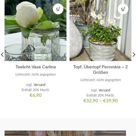
Teelicht-Vase Carlina
Topf, Übertopf Perovskia – 2
Größen
Lieferzeit: nicht angegeben
Lieferzeit: nicht angegeben
zzgl.
Versand
Enthält 20% MwSt.
zzgl.
Versand
€
6,90
Enthält 20% MwSt.
€
32,90
–
€
39,90