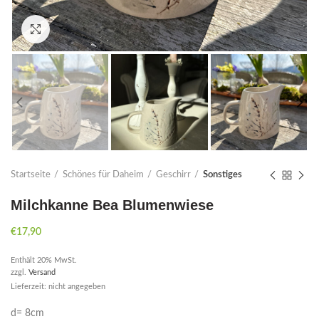
Click to enlarge
Startseite
Schönes für Daheim
Geschirr
Sonstiges
Milchkanne Bea Blumenwiese
€
17,90
Enthält 20% MwSt.
zzgl.
Versand
Lieferzeit: nicht angegeben
d= 8cm