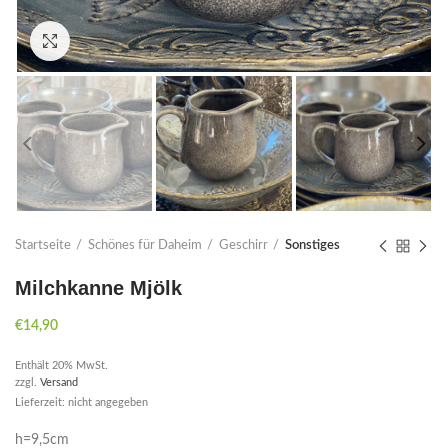
Click to enlarge
Startseite
Schönes für Daheim
Geschirr
Sonstiges
Milchkanne Mjölk
€
14,90
Enthält 20% MwSt.
zzgl.
Versand
Lieferzeit: nicht angegeben
h=9,5cm