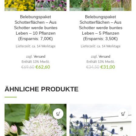
Belebungspaket
Belebungspaket
Schotterflächen – Aus
Schotterflächen – Aus
Schotter werde buntes
Schotter werde buntes
Leben – 10 Pflanzen
Leben – 5 Pflanzen
(Ersparnis: 7,00€)
(Ersparnis: 3,50€)
Lieferzeit: ca. 14 Werktage
Lieferzeit: ca. 14 Werktage
zzgl.
Versand
zzgl.
Versand
Enthält 13% MwSt.
Enthält 13% MwSt.
Ursprünglicher
Aktueller
Ursprünglicher
Aktueller
€
62,60
€
31,00
€
69,60
€
34,50
Preis
Preis
Preis
Preis
war:
ist:
war:
ist:
€69,60
€62,60.
€34,50
€31,00.
ÄHNLICHE PRODUKTE