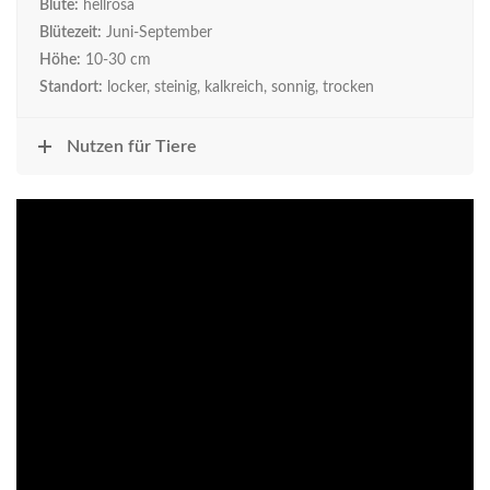
Blüte:
hellrosa
Blütezeit:
Juni-September
Höhe:
10-30 cm
Standort:
locker, steinig, kalkreich, sonnig, trocken
Nutzen für Tiere