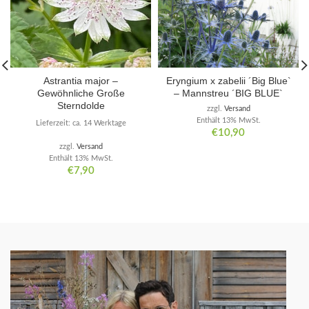
Astrantia major –
Eryngium x zabelii ´Big Blue`
Gewöhnliche Große
– Mannstreu ´BIG BLUE`
Sterndolde
zzgl.
Versand
Enthält 13% MwSt.
Lieferzeit: ca. 14 Werktage
€
10,90
zzgl.
Versand
Enthält 13% MwSt.
€
7,90