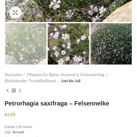
Click to enlarge
Startseite
Pflanzen für Biene, Hummel & Schmetterling
Blühkalender, Trachtfließband
Juni bis Juli
Petrorhagia saxifraga – Felsennelke
€
6,90
Enthält 13% MwSt.
zzgl.
Versand