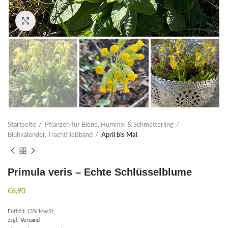
Click to enlarge
Startseite
Pflanzen für Biene, Hummel & Schmetterling
Blühkalender, Trachtfließband
April bis Mai
Primula veris – Echte Schlüsselblume
€
6,90
Enthält 13% MwSt.
zzgl.
Versand