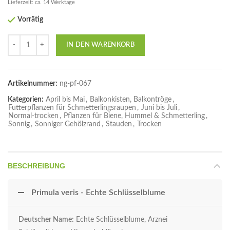
Lieferzeit: ca. 14 Werktage
Vorrätig
Anzahl
IN DEN WARENKORB
Artikelnummer:
ng-pf-067
Kategorien:
April bis Mai
,
Balkonkisten, Balkontröge
,
Futterpflanzen für Schmetterlingsraupen
,
Juni bis Juli
,
Normal-trocken
,
Pflanzen für Biene, Hummel & Schmetterling
,
Sonnig
,
Sonniger Gehölzrand
,
Stauden
,
Trocken
BESCHREIBUNG
Primula veris - Echte Schlüsselblume
Deutscher Name:
Echte Schlüsselblume, Arznei