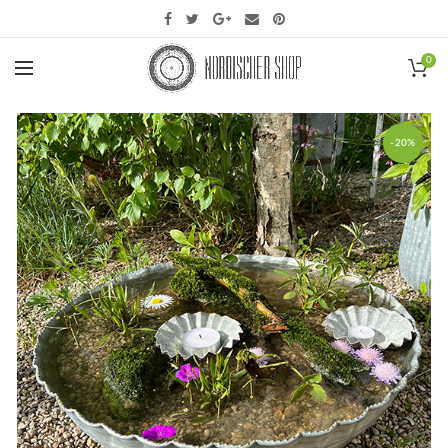
0
-20%