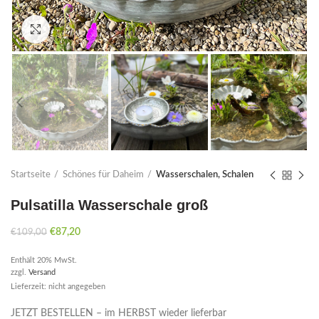
Click to enlarge
Startseite
Schönes für Daheim
Wasserschalen, Schalen
Pulsatilla Wasserschale groß
Ursprünglicher
Aktueller
€
87,20
€
109,00
Preis
Preis
Enthält 20% MwSt.
war:
ist:
zzgl.
Versand
€109,00
€87,20.
Lieferzeit: nicht angegeben
JETZT BESTELLEN – im HERBST wieder lieferbar