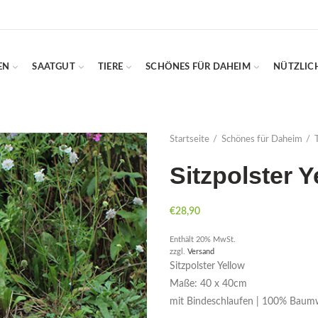
EN
SAATGUT
TIERE
SCHÖNES FÜR DAHEIM
NÜTZLIC
Startseite
Schönes für Daheim
Sitzpolster Y
€
28,90
Enthält 20% MwSt.
zzgl.
Versand
Sitzpolster Yellow
Maße: 40 x 40cm
mit Bindeschlaufen | 100% Baumw