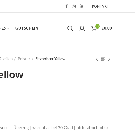
KONTAKT
0
HES
GUTSCHEIN
€
0,00
Textilien
Polster
Sitzpolster Yellow
ellow
olle – Überzug | waschbar bei 30 Grad | nicht abnehmbar