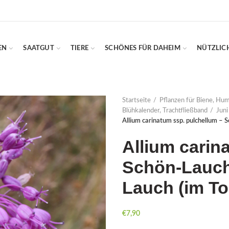
EN
SAATGUT
TIERE
SCHÖNES FÜR DAHEIM
NÜTZLIC
Startseite
Pflanzen für Biene, Hu
Blühkalender, Trachtfließband
Juni 
Allium carinatum ssp. pulchellum – S
Allium carin
Schön-Lauch,
Lauch (im To
€
7,90