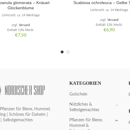
anula glomerata – Knäuel-
Scabiosa ochroleuca – Gelbe 
Glockenblume
Lieferzeit: ca. 14 Werktage
Lieferzeit: ca. 14 Werktage
zzgl.
Versand
Enthält 13% MwSt.
zzgl.
Versand
€
6,90
Enthält 13% MwSt.
€
7,50
KATEGORIEN
Gutschein
Nützliches &
Pflanzen für Biene, Hummel,
Selbstgemachtes
ing | Schönes für Daheim |
Pflanzen für Biene,
 | Selbstgemachtes
Hummel &