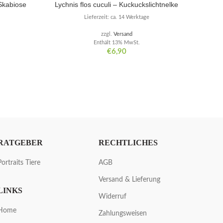
Skabiose
Lychnis flos cuculi – Kuckuckslichtnelke
Lieferzeit: ca. 14 Werktage
zzgl.
Versand
Enthält 13% MwSt.
€
6,90
RATGEBER
RECHTLICHES
Portraits Tiere
AGB
Versand & Lieferung
LINKS
Widerruf
Home
Zahlungsweisen