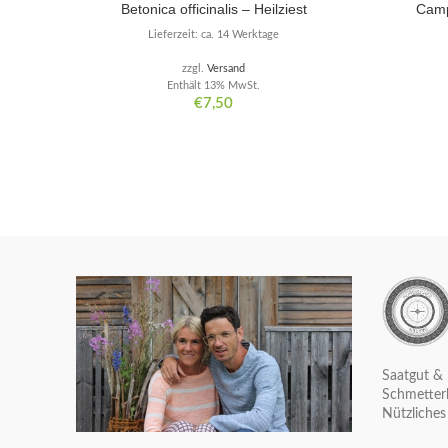
Betonica officinalis – Heilziest
Camp
Lieferzeit: ca. 14 Werktage
zzgl.
Versand
Enthält 13% MwSt.
€
7,50
Saatgut & 
Schmetterl
Nützliches