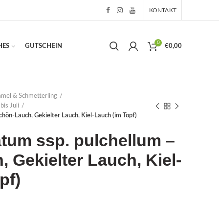
KONTAKT
0
HES
GUTSCHEIN
€
0,00
mmel & Schmetterling
bis Juli
chön-Lauch, Gekielter Lauch, Kiel-Lauch (im Topf)
atum ssp. pulchellum –
 Gekielter Lauch, Kiel-
pf)