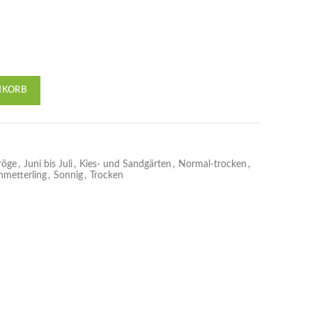
NKORB
röge
,
Juni bis Juli
,
Kies- und Sandgärten
,
Normal-trocken
,
hmetterling
,
Sonnig
,
Trocken