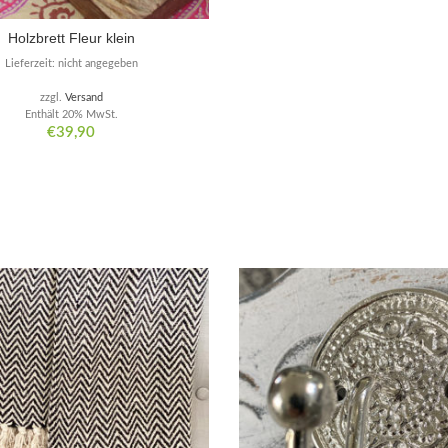
Holzbrett Fleur klein
Lieferzeit: nicht angegeben
zzgl.
Versand
Enthält 20% MwSt.
€
39,90