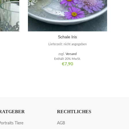
Schale Iris
Din
Lieferzeit: nicht angegeben
zzgl.
Versand
Enthält 20% MwSt.
€
7,90
RATGEBER
RECHTLICHES
Portraits Tiere
AGB