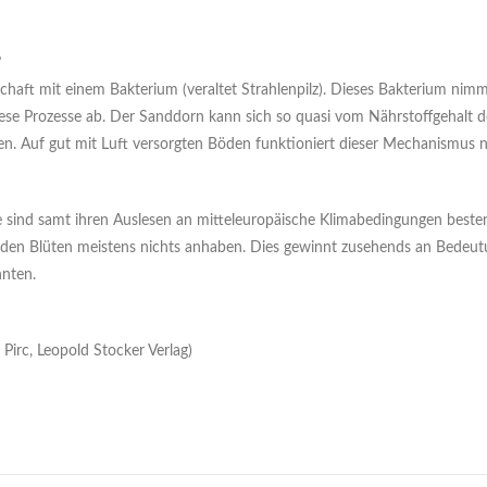
?
haft mit einem Bakterium (veraltet Strahlenpilz). Dieses Bakterium nimmt
ese Prozesse ab. Der Sanddorn kann sich so quasi vom Nährstoffgehalt 
n. Auf gut mit Luft versorgten Böden funktioniert dieser Mechanismus na
ind samt ihren Auslesen an mitteleuropäische Klimabedingungen besten
den Blüten meistens nichts anhaben. Dies gewinnt zusehends an Bedeutu
hnten.
Pirc, Leopold Stocker Verlag)