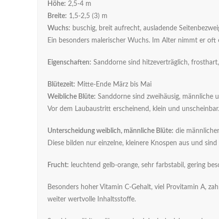
Höhe:
2,5-4 m
Breite:
1,5-2,5 (3) m
Wuchs:
buschig, breit aufrecht, ausladende Seitenbezwe
Ein besonders malerischer Wuchs. Im Alter nimmt er oft e
Eigenschaften:
Sanddorne sind hitzeverträglich, frosthar
Blütezeit:
Mitte-Ende März bis Mai
Weibliche Blüte:
Sanddorne sind zweihäusig, männliche un
Vor dem Laubaustritt erscheinend, klein und unscheinba
Unterscheidung weiblich, männliche Blüte:
die männlichen
Diese bilden nur einzelne, kleinere Knospen aus und sind
Frucht:
leuchtend gelb-orange, sehr farbstabil, gering besc
Besonders hoher Vitamin C-Gehalt, viel Provitamin A, zah
weiter wertvolle Inhaltsstoffe.