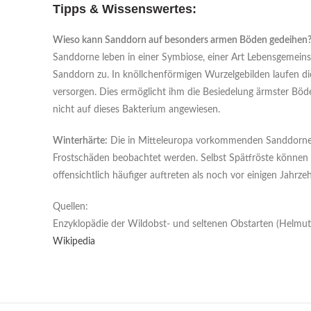
Tipps & Wissenswertes:
Wieso kann Sanddorn auf besonders armen Böden gedeihen
Sanddorne leben in einer Symbiose, einer Art Lebensgemeinsc
Sanddorn zu. In knöllchenförmigen Wurzelgebilden laufen di
versorgen. Dies ermöglicht ihm die Besiedelung ärmster Böde
nicht auf dieses Bakterium angewiesen.
Winterhärte:
Die in Mitteleuropa vorkommenden Sanddorne s
Frostschäden beobachtet werden. Selbst Spätfröste können 
offensichtlich häufiger auftreten als noch vor einigen Jahrze
Quellen:
Enzyklopädie der Wildobst- und seltenen Obstarten (Helmut 
Wikipedia