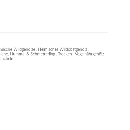
mische Wildgehölze
,
Heimisches Wildobstgehölz
,
 Biene, Hummel & Schmetterling
,
Trocken
,
Vogelnährgehölz
,
tacheln