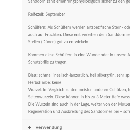
Sanddorn zählt ernährungsphysiologisch sicher zu den g
Reifezeit:
September
Schülfern:
Als Schülfern werden artspezifische Stern- od
auch auf Früchten. Diese erst verleihen dem Sanddorn s
Stellen (Dünen) gut zu entwickeln.
Kommen diese Schülfern in eine Wunde oder in unsere A
Schutzbrille zu tragen.
Blatt:
schmal linealisch-lanzettlich, hell silbergrün, sehr sp
Herbstfarbe:
keine
Wurzel:
Im Vergleich zu den meisten anderen Gehölzen, 
Seitenwurzeln. Diese können in bis zu 3 Meter tiefe wa
Die Wurzeln sind auch in der Lage, weiter von der Mutter
Regeneration und Ausbreitung des Sanddornes bei – sofe
Verwendung