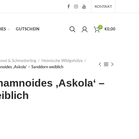
KONTAKT
0
HES
GUTSCHEIN
€
0,00
mmel & Schmetterling
Heimische Wildgehölze
oides ‚Askola‘ – Sanddorn weiblich
hamnoides ‚Askola‘ –
iblich