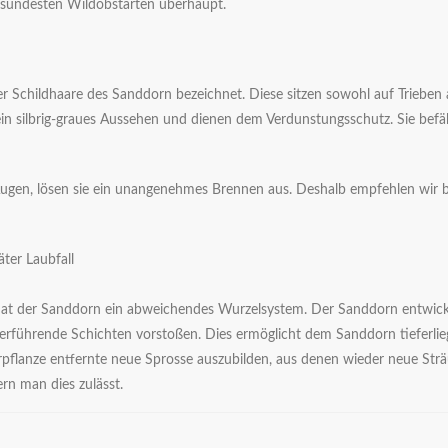
esündesten Wildobstarten überhaupt.
er Schildhaare des Sanddorn bezeichnet. Diese sitzen sowohl auf Trieben
ein silbrig-graues Aussehen und dienen dem Verdunstungsschutz. Sie bef
ugen, lösen sie ein unangenehmes Brennen aus. Deshalb empfehlen wir b
äter Laubfall
hat der Sanddorn ein abweichendes Wurzelsystem. Der Sanddorn entwickel
sserführende Schichten vorstoßen. Dies ermöglicht dem Sanddorn tieferli
pflanze entfernte neue Sprosse auszubilden, aus denen wieder neue Sträu
rn man dies zulässt.