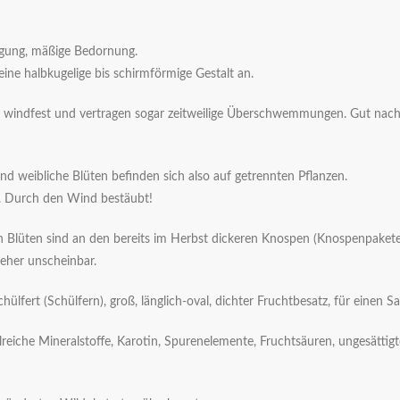
igung, mäßige Bedornung.
ine halbkugelige bis schirmförmige Gestalt an.
t, windfest und vertragen sogar zeitweilige Überschwemmungen. Gut nach 
d weibliche Blüten befinden sich also auf getrennten Pflanzen.
r. Durch den Wind bestäubt!
 Blüten sind an den bereits im Herbst dickeren Knospen (Knospenpakete
 eher unscheinbar.
hülfert (Schülfern), groß, länglich-oval, dichter Fruchtbesatz, für einen 
lreiche Mineralstoffe, Karotin, Spurenelemente, Fruchtsäuren, ungesättig