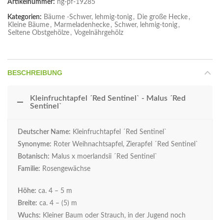
Artikelnummer:
ng-pf-19285
Kategorien:
Bäume -Schwer, lehmig-tonig
,
Die große Hecke
,
Kleine Bäume
,
Marmeladenhecke
,
Schwer, lehmig-tonig
,
Seltene Obstgehölze
,
Vogelnährgehölz
BESCHREIBUNG
Kleinfruchtapfel ´Red Sentinel` - Malus ´Red
Sentinel`
Deutscher Name:
Kleinfruchtapfel ´Red Sentinel`
Synonyme:
Roter Weihnachtsapfel, Zierapfel ´Red Sentinel`
Botanisch:
Malus x moerlandsii ´Red Sentinel`
Familie:
Rosengewächse
Höhe:
ca. 4 – 5 m
Breite:
ca. 4 – (5) m
Wuchs:
Kleiner Baum oder Strauch, in der Jugend noch