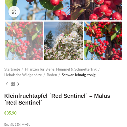
Click to enlarge
Startseite
Pflanzen für Biene, Hummel & Schmetterling
Heimische Wildgehölze
Boden
Schwer, lehmig-tonig
Kleinfruchtapfel ´Red Sentinel` – Malus
´Red Sentinel`
€
35,90
Enthält 13% MwSt.