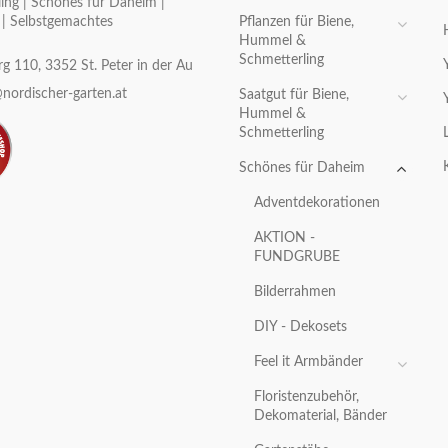
ing | Schönes für Daheim |
Pflanzen für Biene,
 | Selbstgemachtes
Hummel &
Schmetterling
g 110, 3352 St. Peter in der Au
nordischer-garten.at
Saatgut für Biene,
Hummel &
Schmetterling
Schönes für Daheim
Adventdekorationen
AKTION -
FUNDGRUBE
Bilderrahmen
DIY - Dekosets
Feel it Armbänder
Floristenzubehör,
Dekomaterial, Bänder