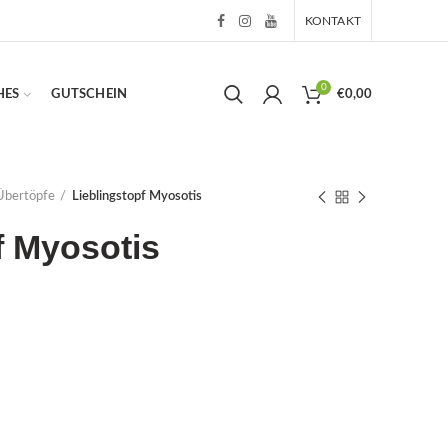
KONTAKT
0
HES
GUTSCHEIN
€
0,00
Übertöpfe
Lieblingstopf Myosotis
f Myosotis