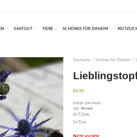
EN
SAATGUT
TIERE
SCHÖNES FÜR DAHEIM
NÜTZLIC
Startseite
Schönes für Daheim
Lieblingstop
€
4,90
Enthält 20% MwSt.
zzgl.
Versand
d=7,5cm
h=7cm
Nicht vorrätig