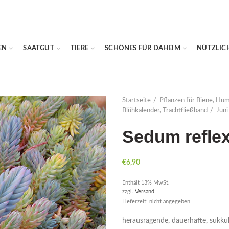
EN
SAATGUT
TIERE
SCHÖNES FÜR DAHEIM
NÜTZLIC
Startseite
Pflanzen für Biene, Hu
Blühkalender, Trachtfließband
Juni 
Sedum refle
€
6,90
Enthält 13% MwSt.
zzgl.
Versand
Lieferzeit: nicht angegeben
herausragende, dauerhafte, sukkul