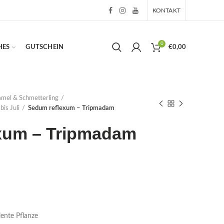
KONTAKT
0
HES
GUTSCHEIN
€
0,00
mmel & Schmetterling
bis Juli
Sedum reflexum – Tripmadam
xum – Tripmadam
ente Pflanze