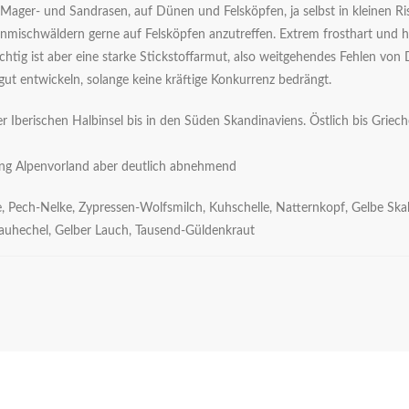
 Mager- und Sandrasen, auf Dünen und Felsköpfen, ja selbst in kleinen Ri
nmischwäldern gerne auf Felsköpfen anzutreffen. Extrem frosthart und h
wichtig ist aber eine starke Stickstoffarmut, also weitgehendes Fehlen 
 gut entwickeln, solange keine kräftige Konkurrenz bedrängt.
r Iberischen Halbinsel bis in den Süden Skandinaviens. Östlich bis Grie
ung Alpenvorland aber deutlich abnehmend
, Pech-Nelke, Zypressen-Wolfsmilch, Kuhschelle, Natternkopf, Gelbe Skab
auhechel, Gelber Lauch, Tausend-Güldenkraut