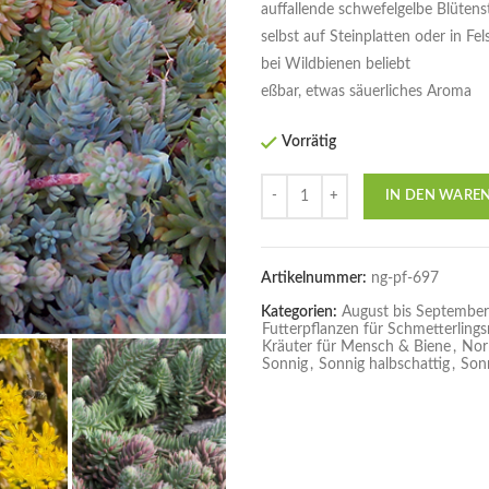
auffallende schwefelgelbe Blütens
selbst auf Steinplatten oder in Fe
bei Wildbienen beliebt
eßbar, etwas säuerliches Aroma
Vorrätig
Anzahl
IN DEN WARE
Artikelnummer:
ng-pf-697
Kategorien:
August bis September
Futterpflanzen für Schmetterling
Kräuter für Mensch & Biene
,
Nor
Sonnig
,
Sonnig halbschattig
,
Son