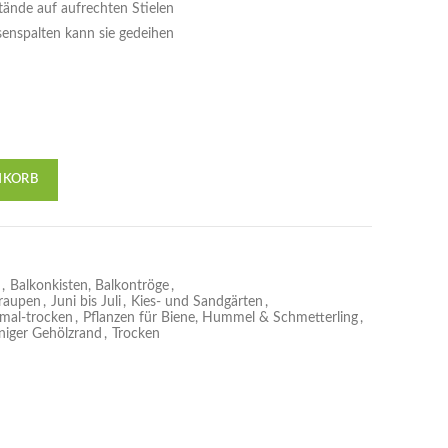
tände auf aufrechten Stielen
lsenspalten kann sie gedeihen
NKORB
,
Balkonkisten, Balkontröge
,
sraupen
,
Juni bis Juli
,
Kies- und Sandgärten
,
mal-trocken
,
Pflanzen für Biene, Hummel & Schmetterling
,
niger Gehölzrand
,
Trocken