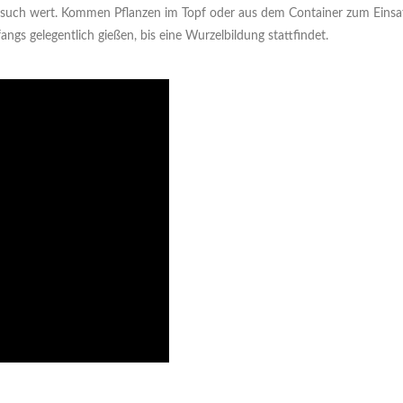
such wert. Kommen Pflanzen im Topf oder aus dem Container zum Einsatz
s gelegentlich gießen, bis eine Wurzelbildung stattfindet.