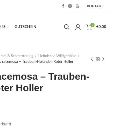
KONTAKT
0
HES
GUTSCHEIN
€
0,00
mmel & Schmetterling
Heimische Wildgehölze
 racemosa – Trauben-Holunder, Roter Holler
cemosa – Trauben-
ter Holler
rkunft