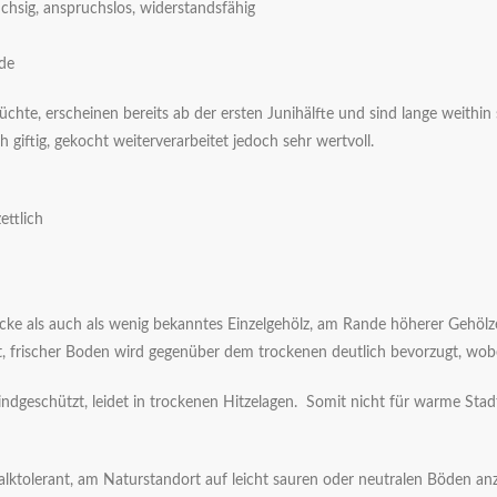
üchsig, anspruchslos, widerstandsfähig
nde
üchte, erscheinen bereits ab der ersten Junihälfte und sind lange weithin
giftig, gekocht weiterverarbeitet jedoch sehr wertvoll.
ettlich
e als auch als wenig bekanntes Einzelgehölz, am Rande höherer Gehölze,
rt, frischer Boden wird gegenüber dem trockenen deutlich bevorzugt, wobe
ndgeschützt, leidet in trockenen Hitzelagen. Somit nicht für warme Stad
alktolerant, am Naturstandort auf leicht sauren oder neutralen Böden an