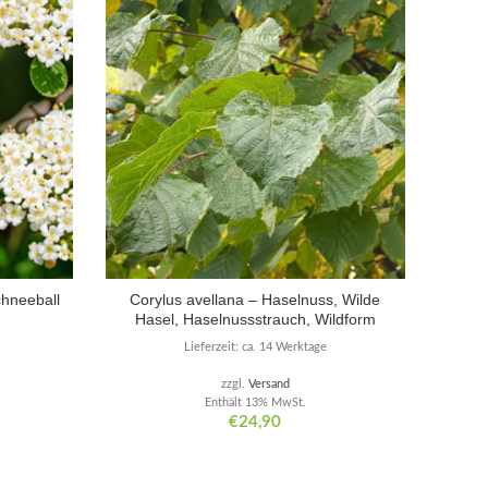
chneeball
Corylus avellana – Haselnuss, Wilde
R
Hasel, Haselnussstrauch, Wildform
Lieferzeit: ca. 14 Werktage
zzgl.
Versand
Enthält 13% MwSt.
€
24,90