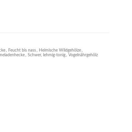
cke
,
Feucht bis nass
,
Heimische Wildgehölze
,
meladenhecke
,
Schwer, lehmig-tonig
,
Vogelnährgehölz