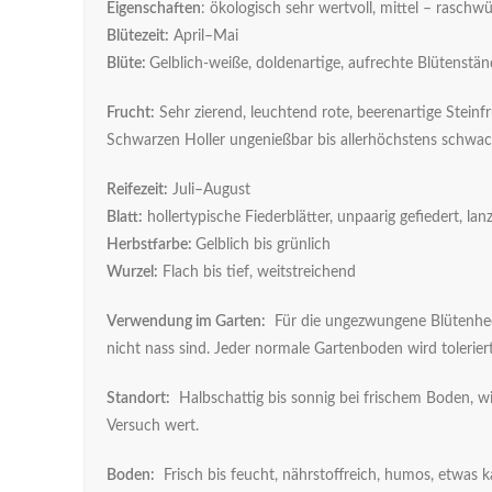
Eigenschaften
: ökologisch sehr wertvoll, mittel – raschw
Blütezeit:
April–Mai
Blüte:
Gelblich-weiße, doldenartige, aufrechte Blütenstä
Frucht:
Sehr zierend, leuchtend rote, beerenartige Steinfr
Schwarzen Holler ungenießbar bis allerhöchstens schwach 
Reifezeit:
Juli–August
Blatt:
hollertypische Fiederblätter, unpaarig gefiedert, lanz
Herbstfarbe:
Gelblich bis grünlich
Wurzel:
Flach bis tief, weitstreichend
Verwendung im Garten:
Für die ungezwungene Blütenheck
nicht nass sind. Jeder normale Gartenboden wird tolerie
Standort:
Halbschattig bis sonnig bei frischem Boden, wi
Versuch wert.
Boden:
Frisch bis feucht, nährstoffreich, humos, etwas k