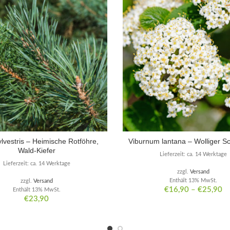
ylvestris – Heimische Rotföhre,
Viburnum lantana – Wolliger S
Wald-Kiefer
Lieferzeit: ca. 14 Werktage
Lieferzeit: ca. 14 Werktage
zzgl.
Versand
Enthält 13% MwSt.
zzgl.
Versand
€
16,90
–
€
25,90
Enthält 13% MwSt.
€
23,90