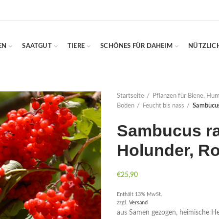
EN
SAATGUT
TIERE
SCHÖNES FÜR DAHEIM
NÜTZLIC
Startseite
Pflanzen für Biene, Hu
Boden
Feucht bis nass
Sambucus
Sambucus ra
Holunder, Ro
€
25,90
Enthält 13% MwSt.
zzgl.
Versand
aus Samen gezogen, heimische He