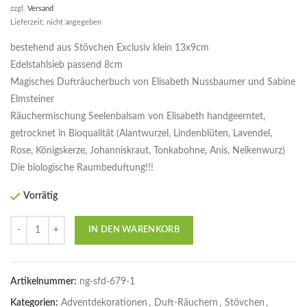
zzgl.
Versand
Lieferzeit: nicht angegeben
bestehend aus Stövchen Exclusiv klein 13x9cm
Edelstahlsieb passend 8cm
Magisches Dufträucherbuch von Elisabeth Nussbaumer und Sabine
Elmsteiner
Räuchermischung Seelenbalsam von Elisabeth handgeerntet,
getrocknet in Bioqualität (Alantwurzel, Lindenblüten, Lavendel,
Rose, Königskerze, Johanniskraut, Tonkabohne, Anis, Nelkenwurz)
Die biologische Raumbeduftung!!!
Vorrätig
Anzahl
IN DEN WARENKORB
Artikelnummer:
ng-sfd-679-1
Kategorien:
Adventdekorationen
,
Duft-Räuchern
,
Stövchen
,