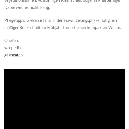
vegetationsarmen, vollsonnigen Kiesflächen, sogar in Pflasterfugen.
Dabei wird es nicht lästig.
Pflegetipps:
Gießen ist nur in der Einwurzelungsphase nötig, ein
mäßiger Rückschnitt im Frühjahr fördert einen kompakten Wuchs
Quellen:
wikipedia
galasearch