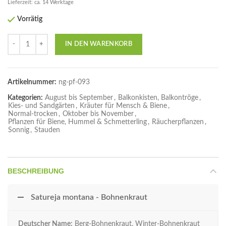
Lieferzeit: ca. 14 Werktage
Vorrätig
Anzahl
IN DEN WARENKORB
Artikelnummer:
ng-pf-093
Kategorien:
August bis September
,
Balkonkisten, Balkontröge
,
Kies- und Sandgärten
,
Kräuter für Mensch & Biene
,
Normal-trocken
,
Oktober bis November
,
Pflanzen für Biene, Hummel & Schmetterling
,
Räucherpflanzen
,
Sonnig
,
Stauden
BESCHREIBUNG
Satureja montana - Bohnenkraut
Deutscher Name:
Berg-Bohnenkraut, Winter-Bohnenkraut